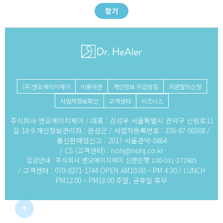
찾기
(주)엔오에이치제이
이용약관
개인정보 취급방침
회원탈퇴신청
사업자정보확인
고객센터
비즈니스
주식회사 엔오에이치제이 / 대표 : 김성우 서울특별시 관악구 신림로11
길 18-9 개인정보관리자 : 권성근 / 사업자등록번호 : 336-87-00308 /
통신판매업신고 : 2017-서울관악-0864
/ CS (고객센터) :
nohj@nohj.co.kr
입금안내 : 주식회사 엔오에이치제이 신한은행 100-031-272685
/ 고객센터 : 070-8271-1744 OPEN AM10:00 ~ PM 4:30 / LUNCH
PM12:00 ~ PM13:00 주말, 공휴일 휴무
arrow_upward