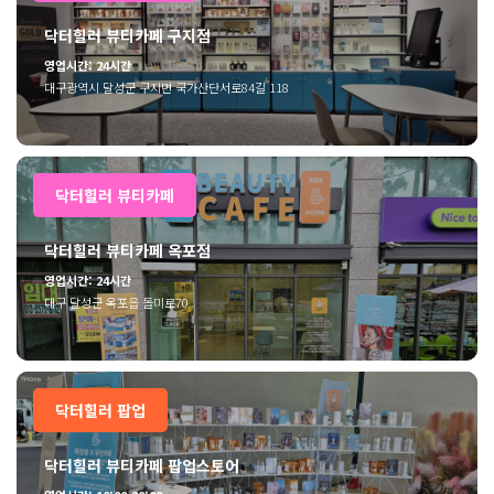
닥터힐러 뷰티카페 구지점
영업시간: 24시간
대구광역시 달성군 구지면 국가산단서로84길 118
닥터힐러 뷰티카페
닥터힐러 뷰티카페 옥포점
영업시간: 24시간
대구 달성군 옥포읍 돌미로70
닥터힐러 팝업
닥터힐러 뷰티카페 팝업스토어