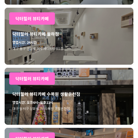
닥터힐러 뷰티카페
닥터힐러 뷰티카페 율하점
영업시간: 24시간
대구 동구 안심로 106 메디원타워1층
닥터힐러 뷰티카페
닥터힐러 뷰티카페 수목원 생활온천점
영업시간: 오전6시~오후11시
대구 달서구 상화로 79 수목원 생활온천점