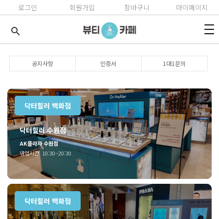
로그인
회원가입
장바구니
마이페이지
search
공지사항
인증서
1대1문의
닥터힐러 백화점
닥터힐러 수원점
AK플라자 수원점
영업시간: 10:30~20:30
닥터힐러 백화점