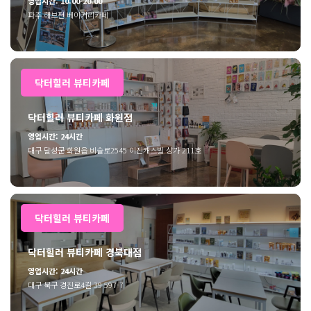
영업시간: 10:00-20:00
파주 해브펀 베이커리카페
닥터힐러 뷰티카페
닥터힐러 뷰티카페 화원점
영업시간: 24시간
대구 달성군 화원읍 비슬로2545 이진캐스빌 상가 211호
닥터힐러 뷰티카페
닥터힐러 뷰티카페 경북대점
영업시간: 24시간
대구 북구 경진로4길 39 597-7