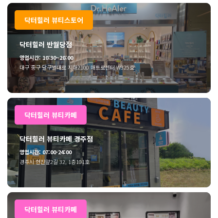
닥터힐러 뷰티스토어
닥터힐러 반월당점
영업시간: 10:30~20:00
대구 중구 달구벌대로 지하2100 매트로센터 W325호
닥터힐러 뷰티카페
닥터힐러 뷰티카페 경주점
영업시간: 07:00-24:00
경주시 현진앞2길 32, 1층101호
닥터힐러 뷰티카페