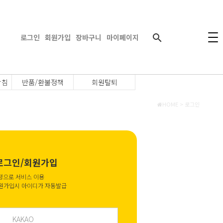
search
로그인
회원가입
장바구니
마이페이지
방침
반품/환불정책
회원탈퇴
HOME >
로그인
로그인/회원가입
정으로 서비스 이용
원가입시 아이디가 자동발급
KAKAO