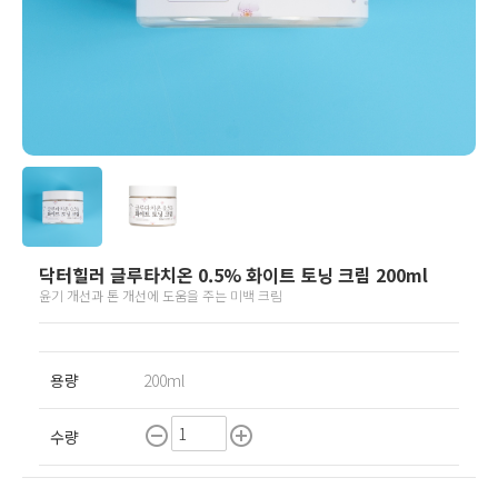
닥터힐러 글루타치온 0.5% 화이트 토닝 크림 200ml
윤기 개선과 톤 개선에 도움을 주는 미백 크림
용량
200ml
remove_circle_outline
add_circle_outline
수량