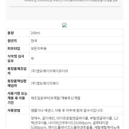
용량
200ml
원산지
한국
피부타입
모든피부용
식약청 심사
무
유무
화장품제조업
(주)엔오에이치제이코리아
자
화장품책임판
(주)엔오에이치제이
매업자
사용기한 또는
개봉 후 사용
제조일로부터36개월/개봉후12개월
기간
사용방법
앰플이나 에센스 사용 후 피부에 발라 흡수시킵니다.
정제수, 글리세린, 다이프로필렌글라이콜, 부틸렌글라이콜, 1,2-
헥산다이올, 나이아신아마이드20,000ppm, 글루타티온
5,000ppm, 하이드롤라이즈드콜라겐추출물, 세틸에틸헥사노에