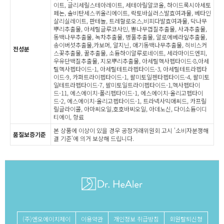
이트, 글리세릴스테아레이트, 세테아릴알코올, 하이드록시아세토
페논, 솔비탄세스퀴올리에이트, 락토바실러스발효여과물, 베타인
살리실레이트, 판테놀, 트레할로오스,비피다발효여과물, 닥나무
뿌리추출물, 아세틸글루코사민, 뽕나무껍질추출물, 사과추출물,
동백나무추출물, 녹차추출물, 병풀추출물, 알로에베라잎추출물,
송이버섯추출물,카보머, 알지닌, 애기동백나무추출물, 히비스커
전성분
스꽃추출물, 꿀추출물, 소듐하이알루로네이트, 세라마이드엔피,
우유단백질추출물, 지모뿌리추출물, 아세틸헥사펩타이드-8,아세
틸헥사펩타이드-1, 아세틸테트라펩타이드-3, 아세틸테트라펩타
이드-9, 카퍼트라이펩타이드-1, 팔미토일펜타펩타이드-4, 팔미토
일테트라펩타이드-7, 팔미토일트라이펩타이드-1,헥사펩타이
드-11, 에스에이치-폴리펩타이드-1, 에스에이치-올리고펩타이
드-2, 에스에이치-올리고펩타이드-1, 트라넥사믹애씨드, 카프릴
릴글라이콜, 아마씨오일,호호바씨오일, 아데노신, 다이소듐이디
티에이, 향료
본 상품에 이상이 있을 경우 공정거래위원회 고시 '소비자분쟁해
품질보증기준
결 기준'에 의거 보상해 드립니다.
(주)엔오에이치제이
이용약관
개인정보 취급방침
회원탈퇴신청