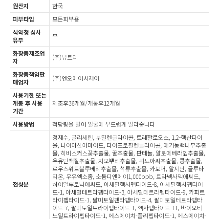
원산지
한국
피부타입
모든피부용
식약청 심사
무
유무
화장품제조업
(주)뷰트리
자
화장품책임판
(주)엔오에이치제이
매업자
사용기한 또는
개봉 후 사용
제조후36개월/개봉후12개월
기간
사용방법
적당량을 덜어 얼굴에 부드럽게 발라줍니다
정제수, 글리세린, 부틸렌글라이콜, 트레할로오스, 1,2-헥산다이
올, 나이아신아마이드, 다이프로필렌글라이콜, 애기동백나무추출
물, 히비스커스꽃추출물, 꿀추출물, 판테놀, 알로에베라잎추출물,
우유단백질추출물, 지모뿌리추출물, 퀴노아씨추출물, 콩추출물,
로우스위트블루베리추출물, 석류추출물, 카보머, 알지닌, 글루타
티온, 우유엑소좀, 소듐디엔에이1,000ppb, 트라넥사믹애씨드,
전성분
하이알루로닉애씨드, 아세틸헥사펩타이드-8, 아세틸헥사펩타이
드-1, 아세틸테트라펩타이드-3, 아세틸테트라펩타이드-9, 카퍼트
라이펩타이드-1, 팔미토일펜타펩타이드-4, 팔미토일테트라펩타
이드-7, 팔미토일트라이펩타이드-1, 헥사펩타이드-11, 바이오티
노일트라이펩타이드-1, 에스에이치-폴리펩타이드-1, 에스에이치-