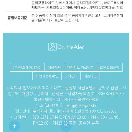
올리고펩타이드-2, 에스에이치-올리고펩타이드-1, 하이드록시아
세토페논, 카프릴릴글라이콜, 아데노신, 비피다발효여과물, 향료
본 상품에 이상이 있을 경우 공정거래위원회 고시 '소비자분쟁해
품질보증기준
결 기준'에 의거 보상해 드립니다.
(주)엔오에이치제이
이용약관
개인정보 취급방침
회원탈퇴신청
사업자정보확인
고객센터
비즈니스
주식회사 엔오에이치제이 / 대표 : 김성우 서울특별시 관악구 신림로11
길 18-9 개인정보관리자 : 권성근 / 사업자등록번호 : 336-87-00308 /
통신판매업신고 : 2017-서울관악-0864
/ CS (고객센터) :
nohj@nohj.co.kr
입금안내 : 주식회사 엔오에이치제이 신한은행 100-031-272685
/ 고객센터 : 070-8271-1744 OPEN AM10:00 ~ PM 4:30 / LUNCH
PM12:00 ~ PM13:00 주말, 공휴일 휴무
arrow_upward
arrow_upward