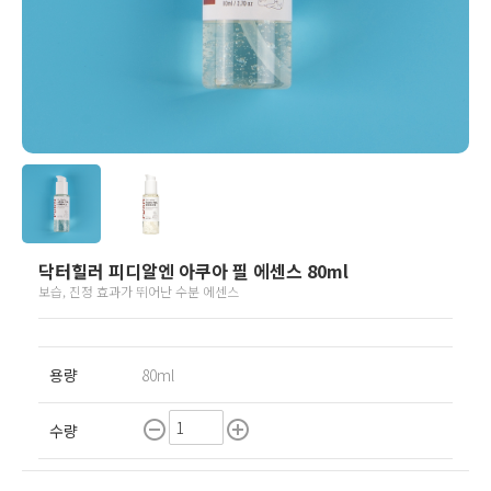
닥터힐러 피디알엔 아쿠아 필 에센스 80ml
보습, 진정 효과가 뛰어난 수분 에센스
용량
80ml
remove_circle_outline
add_circle_outline
수량